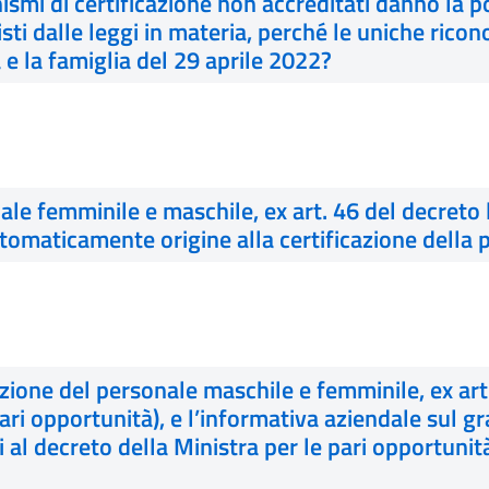
ismi di certificazione non accreditati danno la po
isti dalle leggi in materia, perché le uniche rico
 e la famiglia del 29 aprile 2022?
nale femminile e maschile, ex art. 46 del decreto
tomaticamente origine alla certificazione della 
azione del personale maschile e femminile, ex art
pari opportunità), e l’informativa aziendale sul 
 al decreto della Ministra per le pari opportunit